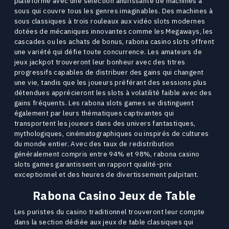
plateforme avec une sélection ahurissante de machines à
sous qui couvre tous les genres imaginables. Des machines à
sous classiques à trois rouleaux aux vidéo slots modernes
dotées de mécaniques innovantes comme les Megaways, les
cascades ou les achats de bonus, rabona casino slots offrent
une variété qui défie toute concurrence. Les amateurs de
jeux jackpot trouveront leur bonheur avec des titres
progressifs capables de distribuer des gains qui changent
une vie, tandis que les joueurs préférant des sessions plus
détendues apprécieront les slots à volatilité faible avec des
gains fréquents. Les rabona slots games se distinguent
également par leurs thématiques captivantes qui
transportent les joueurs dans des univers fantastiques,
mythologiques, cinématographiques ou inspirés de cultures
du monde entier. Avec des taux de redistribution
généralement compris entre 94% et 98%, rabona casino
slots games garantissent un rapport qualité-prix
exceptionnel et des heures de divertissement palpitant.
Rabona Casino Jeux de Table
Les puristes du casino traditionnel trouveront leur compte
dans la section dédiée aux jeux de table classiques qui