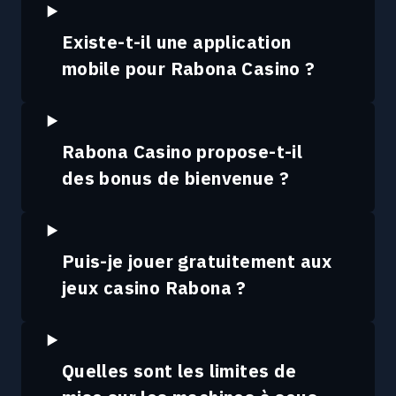
Existe-t-il une application
mobile pour Rabona Casino ?
Rabona Casino propose-t-il
des bonus de bienvenue ?
Puis-je jouer gratuitement aux
jeux casino Rabona ?
Quelles sont les limites de