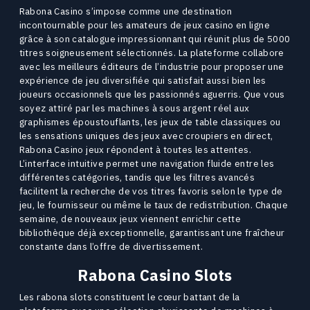
Rabona Casino s’impose comme une destination
incontournable pour les amateurs de jeux casino en ligne
grâce à son catalogue impressionnant qui réunit plus de 5000
titres soigneusement sélectionnés. La plateforme collabore
avec les meilleurs éditeurs de l’industrie pour proposer une
expérience de jeu diversifiée qui satisfait aussi bien les
joueurs occasionnels que les passionnés aguerris. Que vous
soyez attiré par les machines à sous argent réel aux
graphismes époustouflants, les jeux de table classiques ou
les sensations uniques des jeux avec croupiers en direct,
Rabona Casino jeux répondent à toutes les attentes.
L’interface intuitive permet une navigation fluide entre les
différentes catégories, tandis que les filtres avancés
facilitent la recherche de vos titres favoris selon le type de
jeu, le fournisseur ou même le taux de redistribution. Chaque
semaine, de nouveaux jeux viennent enrichir cette
bibliothèque déjà exceptionnelle, garantissant une fraîcheur
constante dans l’offre de divertissement.
Rabona Casino Slots
Les rabona slots constituent le cœur battant de la